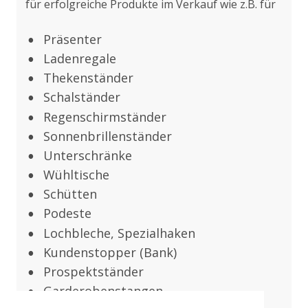
für erfolgreiche Produkte im Verkauf wie z.B. für
Präsenter
•
Ladenregale
•
Thekenständer
•
Schalständer
•
Regenschirmständer
•
Sonnenbrillenständer
•
Unterschränke
•
Wühltische
•
Schütten
•
Podeste
•
Lochbleche, Spezialhaken
•
Kundenstopper (Bank)
•
Prospektständer
•
Garderobenstangen
•